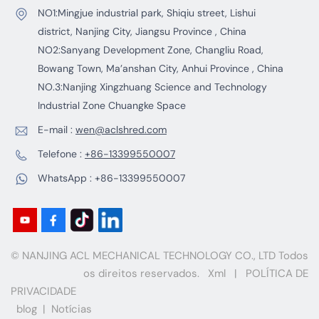
para a redução de
para trabalhos
NO1:Mingjue industrial park, Shiqiu street, Lishui
materiais pesados.
pesados,
district, Nanjing City, Jiangsu Province , China
Utiliza dois eixos
oferecendo
NO2:Sanyang Development Zone, Changliu Road,
paralelos equipados
resistência,
Bowang Town, Ma’anshan City, Anhui Province , China
com lâminas
durabilidade e
NO.3:Nanjing Xingzhuang Science and Technology
(cortadores) que
eficiência. Processa
giram lenta e
resíduos volumosos
Industrial Zone Chuangke Space
potentemente para
e de grandes
E-mail :
wen@aclshred.com
rasgar, cortar e
dimensões sem a
esmagar materiais
necessidade de
Telefone :
+86-13399550007
volumosos em
pré-corte. Com
WhatsApp :
+86-13399550007
pedaços menores e
capacidade para
mais fáceis de
triturar até 300 kg
manusear. Este
de lixo industrial por
triturador de eixo
hora.
duplo pode triturar
© NANJING ACL MECHANICAL TECHNOLOGY CO., LTD Todos
de 700 a 900 kg de
os direitos reservados.
Xml
|
POLÍTICA DE
latas de alumínio
PRIVACIDADE
usadas por hora.
blog
|
Notícias