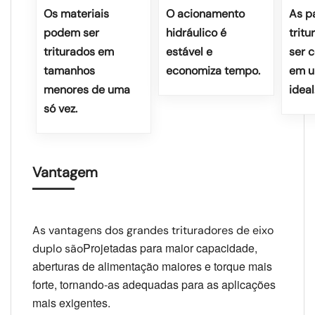
Os materiais
O acionamento
As p
podem ser
hidráulico é
trit
triturados em
estável e
ser 
tamanhos
economiza tempo.
em u
menores de uma
ideal
só vez.
Vantagem
As vantagens dos grandes trituradores de eixo
Projetadas para maior capacidade,
duplo são
aberturas de alimentação maiores e torque mais
forte, tornando-as adequadas para as aplicações
mais exigentes.