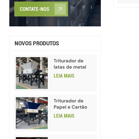
CONTATE-NOS
NOVOS PRODUTOS
Triturador de
latas de metal
para resíduos
LEIA MAIS
industriais com
eixo duplo
Triturador de
Papel e Cartão
com Dois Eixos
LEIA MAIS