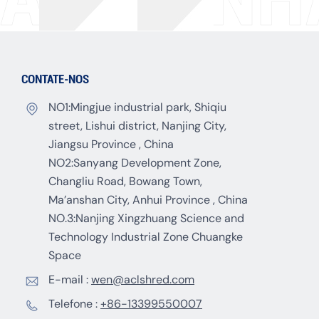
CONTATE-NOS
NO1:Mingjue industrial park, Shiqiu
street, Lishui district, Nanjing City,
Jiangsu Province , China
NO2:Sanyang Development Zone,
Changliu Road, Bowang Town,
Ma’anshan City, Anhui Province , China
NO.3:Nanjing Xingzhuang Science and
Technology Industrial Zone Chuangke
Space
E-mail :
wen@aclshred.com
Telefone :
+86-13399550007