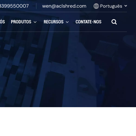
3399550007
wen@aclshred.com
Português
NÓS
PRODUTOS
RECURSOS
CONTATE-NOS
English
Русский
Español
بالعربية
Français
Português