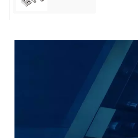
reciclagem de
resíduos