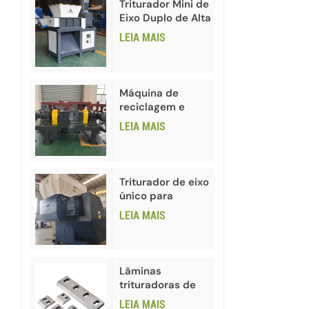
Triturador Mini de
Eixo Duplo de Alta
Qualidade
LEIA MAIS
Máquina de
reciclagem e
trituração de
LEIA MAIS
garrafas de vidro
Triturador de eixo
único para
plástico HDPE e
LEIA MAIS
PVC
Lâminas
trituradoras de
plástico para
LEIA MAIS